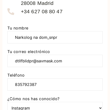
28008 Madrid
+34 627 08 80 47
Ha
Tu nombre
ocurrido
un
error
Tu correo electrónico
al
intentar
enviar
tu
Teléfono
mensaje.
Por
favor,
inténtalo
¿Cómo nos has conocido?
de