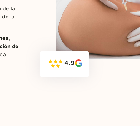
 de la
a de la
ínea
,
ción de
da.
4.9