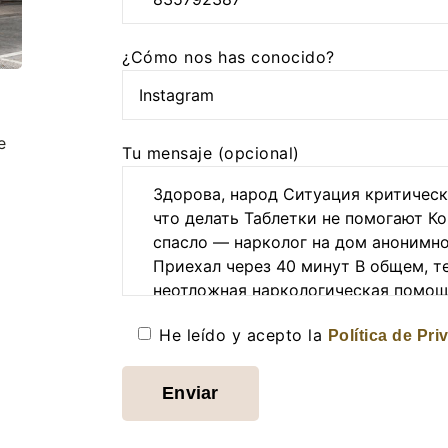
Por
favor,
inténtalo
¿Cómo nos has conocido?
de
nuevo
más
e
Tu mensaje (opcional)
tarde.
He leído y acepto la
Política de Pri