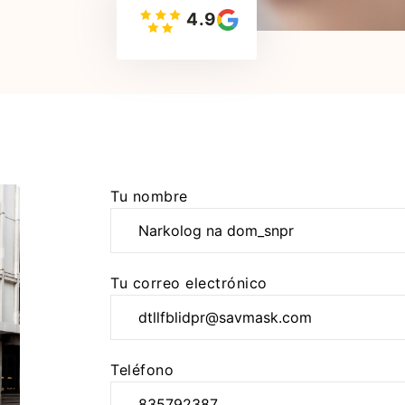
4.9
Ha
Tu nombre
ocurrido
un
error
Tu correo electrónico
al
intentar
enviar
tu
Teléfono
mensaje.