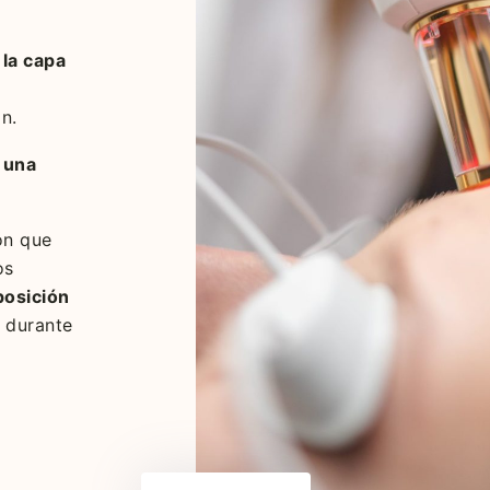
 la capa
n.
 una
ón que
os
osición
r durante