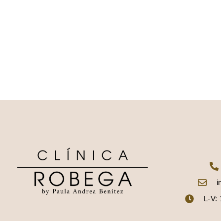
i
L-V: