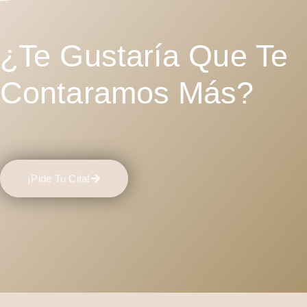
¿Te Gustaría Que Te
Contaramos Más?
¡Pide Tu Cita!