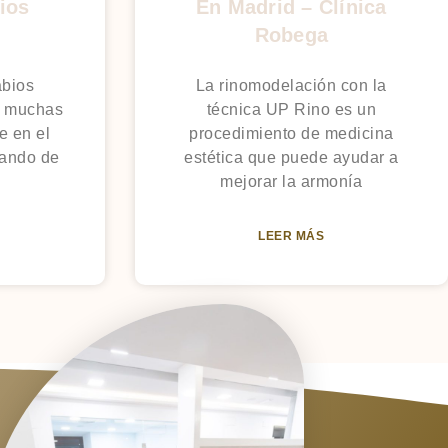
ios
En Madrid – Clínica
Robega
abios
La rinomodelación con la
a muchas
técnica UP Rino es un
e en el
procedimiento de medicina
jando de
estética que puede ayudar a
mejorar la armonía
LEER MÁS