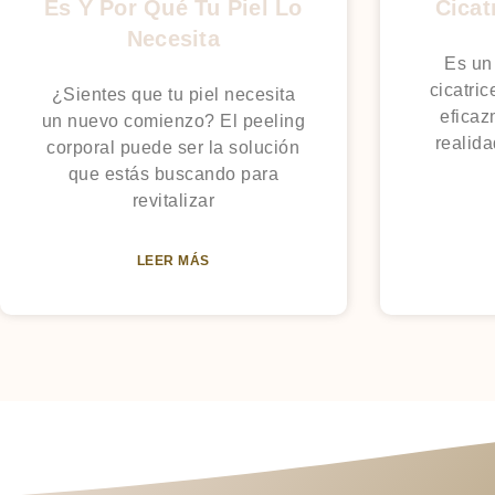
Es Y Por Qué Tu Piel Lo
Cicat
Necesita
Es un
cicatri
¿Sientes que tu piel necesita
eficaz
un nuevo comienzo? El peeling
realid
corporal puede ser la solución
que estás buscando para
revitalizar
LEER MÁS