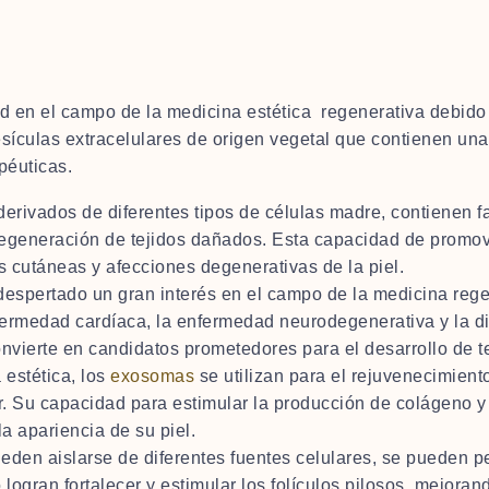
 en el campo de la medicina estética regenerativa debido a
sículas extracelulares de origen vegetal que contienen una
péuticas.
erivados de diferentes tipos de células madre, contienen f
generación de tejidos dañados. Esta capacidad de promover 
s cutáneas y afecciones degenerativas de la piel.
espertado un gran interés en el campo de la medicina regen
ermedad cardíaca, la enfermedad neurodegenerativa y la d
onvierte en candidatos prometedores para el desarrollo de 
 estética, los
exosomas
se utilizan para el rejuvenecimiento 
r. Su capacidad para estimular la producción de colágeno y 
a apariencia de su piel.
eden aislarse de diferentes fuentes celulares, se pueden pe
logran fortalecer y estimular los folículos pilosos, mejorand