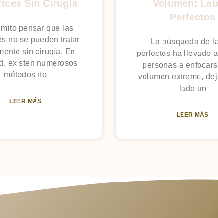
rices Sin Cirugía
Volumen: Lab
Perfectos
 mito pensar que las
ces no se pueden tratar
La búsqueda de l
mente sin cirugía. En
perfectos ha llevado 
ad, existen numerosos
personas a enfocars
métodos no
volumen extremo, de
lado un
LEER MÁS
LEER MÁS