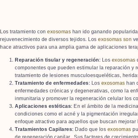
Los tratamiento con
exosomas
han ido ganando popularidad
rejuvenecimiento de diversos tejidos. Los
exosomas son
ve
hace atractivos para una amplia gama de aplicaciones tera
Reparación tisular y regeneración
: Los
exosomas
d
componentes que pueden estimular la reparación y re
tratamiento de lesiones musculoesqueléticas, herida
Tratamiento de enfermedades
: Los
exosomas
han d
enfermedades crónicas y degenerativas, como la enf
inmunitaria y promover la regeneración celular los c
Aplicaciones estéticas
: En el ámbito de la medicina
condiciones como el acné y la pigmentación irregula
enfoque atractivo para aquellos que buscan mejorar l
Tratamientos Capilares
: Dado que los
exosomas
pu
de regeneración capilar. Sus factores de crecimiento 